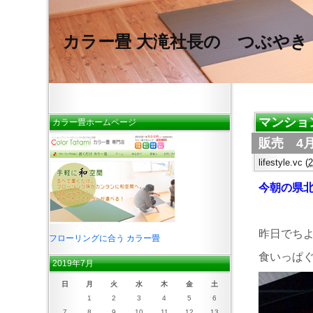
カラー畳 大滝社長の つぶやき
マンショ
カラー畳ホームページ
販売 4月
lifestyle.vc
(
今朝の県
昨日でち
フローリングに合う カラー畳
食いっぱ
2019年7月
日
月
火
水
木
金
土
1
2
3
4
5
6
7
8
9
10
11
12
13