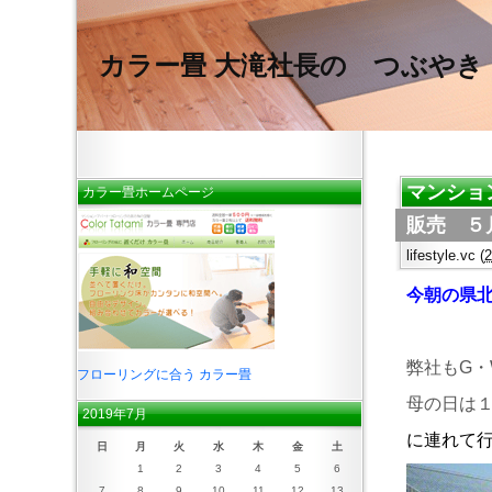
カラー畳 大滝社長の つぶやき
マンショ
カラー畳ホームページ
販売 ５
lifestyle.vc
(
今朝の県
弊社もG・
フローリングに合う カラー畳
母の日は１
2019年7月
に連れて
日
月
火
水
木
金
土
1
2
3
4
5
6
7
8
9
10
11
12
13