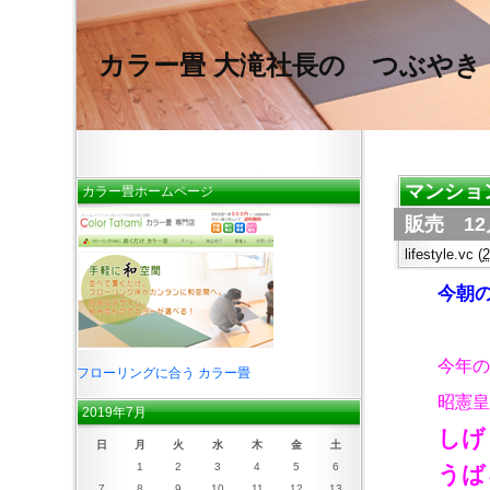
カラー畳 大滝社長の つぶやき
マンショ
カラー畳ホームページ
販売 1
lifestyle.vc
(
今朝
今年の
フローリングに合う カラー畳
昭憲皇
2019年7月
しげ
日
月
火
水
木
金
土
1
2
3
4
5
6
うば
7
8
9
10
11
12
13