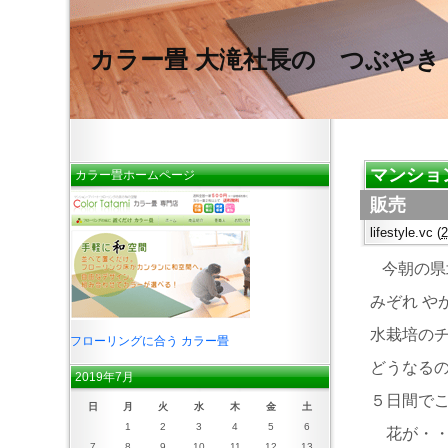
カラー畳 大滝社長の つぶやき
マンショ
カラー畳ホームページ
販売
lifestyle.vc
(
今朝の県
みぞれ や
水栽培の
フローリングに合う カラー畳
どうなるの
2019年7月
５日間でこ
日
月
火
水
木
金
土
1
2
3
4
5
6
花が・・
7
8
9
10
11
12
13