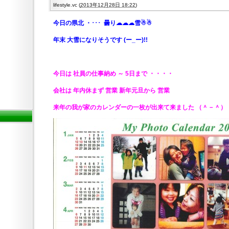
lifestyle.vc
(
2013年12月28日 18:22
)
今日の県北
・･･･ 曇り☁☁☁雪☃☃
年末 大雪になりそうです (ー_ー)!!
今日は 社員の仕事納め ～ 5日まで ・・・・
会社は 年内休まず 営業 新年元旦から 営業
来年の我が家のカレンダーの一枚が出来て来ました
（＾－＾） ･