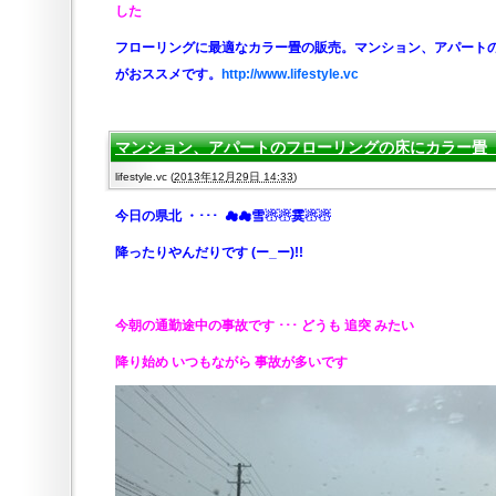
した
フローリングに最適なカラー畳の販売。マンション、アパート
がおススメです。
http://www.lifestyle.vc
マンション、アパートのフローリングの床にカラー畳 20
lifestyle.vc
(
2013年12月29日 14:33
)
今日の県北
・･･･ ☁☁雪☃☃霙☃☃
降ったりやんだりです (ー_ー)!!
今朝の通勤途中の事故です ･･･ どうも 追突 みたい
降り始め いつもながら 事故が多いです