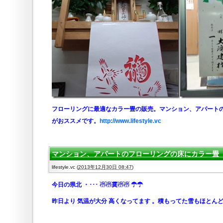
フローリングに最適なカラー畳の販売。マンション、アパート
がおススメです。
http://www.lifestyle.vc
マンション、アパートのフローリングの床にカラー畳 20
lifestyle.vc
(
2013年12月30日 08:47
)
今日の県北
・･･･ ☃☃霙☃☃ ☂☂
昨日より 気温が大分 高くなってます 。積もってた雪もほとんど