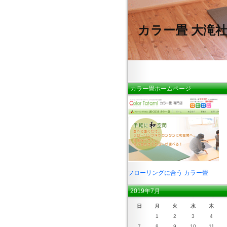
カラー畳 大滝
カラー畳ホームページ
フローリングに合う カラー畳
2019年7月
日
月
火
水
木
1
2
3
4
7
8
9
10
11