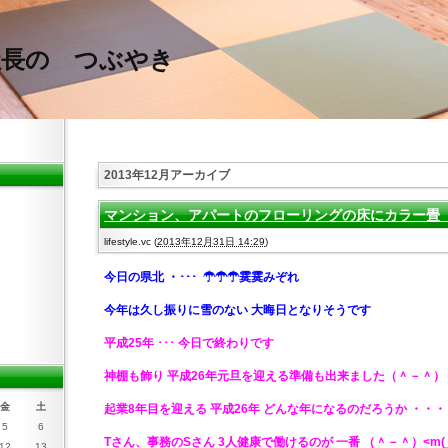
社長の つぶやき
2013年12月アーカイブ
マンション、アパートのフローリングの床にカラー畳 20
lifestyle.vc
(
2013年12月31日 14:29
)
今日の県北
・･･･ ☂☂☂霙霙みぞれ
今年は久し振りに雪のない 大晦日となりそうです
平成25年 ･･･ 今日で終わりです
神棚も飾り 平成26年元旦を迎える準備も出来ました（＾－＾）
金
土
起業8年目を迎える 平成26年 どんな年になるのだろうか ・・・
5
6
Tさん、事務のSさん 3人健康で働けるのが 一番 （＾－＾）<m(_
12
13