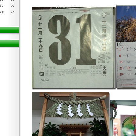
19
20
26
27