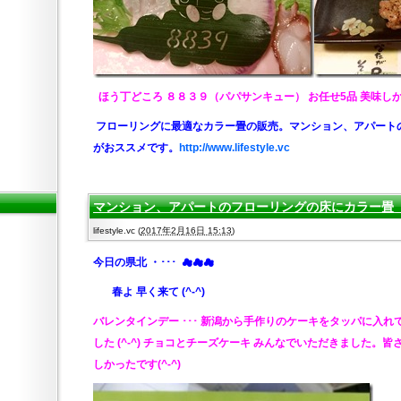
ほう丁どころ ８８３９（パパサンキュー） お任せ5品 美味しかっ
フローリングに最適なカラー畳の販売。マンション、アパート
がおススメです。
http://www.lifestyle.vc
マンション、アパートのフローリングの床にカラー畳 2
lifestyle.vc
(
2017年2月16日 15:13
)
今日の県北
・･･･ ☁☁☁
春よ 早く来て (^-^)
バレンタインデー ･･･
新潟から手作りのケーキをタッパに入れ
した
(^-^)
チョコとチーズケーキ みんなでいただきました。皆
しかったです(^-^)