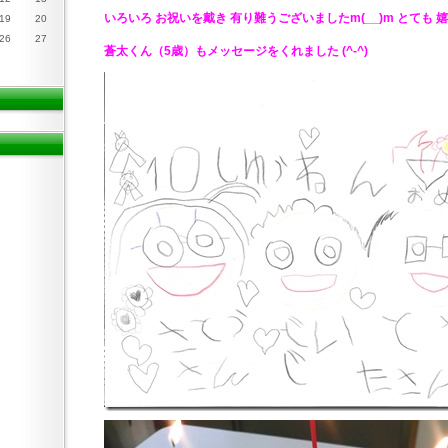
いろいろ お祝いを戴き 有り難うございましたm(__)m とても 
19
20
26
27
蒼太くん（5歳）もメッセージをくれました (^-^)