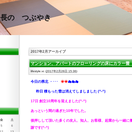
社長の つぶやき
2017年2月アーカイブ
マンション、アパートのフローリングの床にカラー畳 2
lifestyle.vc
(
2017年2月26日 15:36
)
今日の県北
・･･･
☀☀
☁☁☁
昨日 積もった雪は消えてしましました (^-^)
17日 創立10周年を迎えました
(^-^)
あっという間の過ぎた10年でした。
金
土
後押しして頂いた多くの友人、知人、お客様、起業から一緒に働
5
6
謝です
(^-^)
12
13