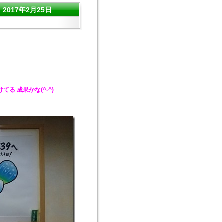
017年2月25日
る 成果かな(^-^)