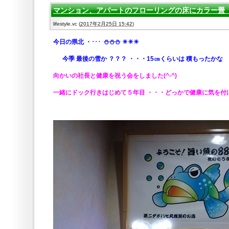
マンション、アパートのフローリングの床にカラー畳 2
lifestyle.vc
(
2017年2月25日 15:42
)
今日の県北
・･･･ ⛄⛄⛄ ☀☀☀
今季 最後の雪か ？？？ ・・・15㎝くらいは 積もったかな
向かいの社長と健康を祝う会をしました
(^-^)
一緒にドック行きはじめて５年目 ・・・どっかで健康に気を付けて