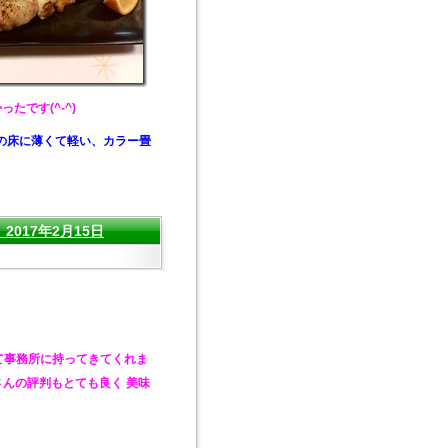
たです(^-^)
の床に薄くて軽い、カラー畳
017年2月15日
て
事務所に
持ってきてくれま
さんの評判もとても良く
美味