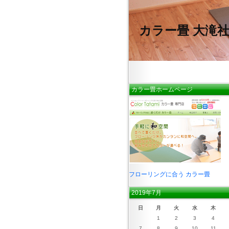
カラー畳 大滝
カラー畳ホームページ
フローリングに合う カラー畳
2019年7月
日
月
火
水
木
1
2
3
4
7
8
9
10
11