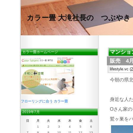
カラー畳 大滝社長の つぶやき
マンショ
カラー畳ホームページ
販売 4
lifestyle.vc
(
今朝の県
身近な人
フローリングに合う カラー畳
Oさん家の 
2019年7月
鷲ヶ巣を
日
月
火
水
木
金
土
1
2
3
4
5
6
7
8
9
10
11
12
13