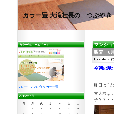
カラー畳 大滝社長の つぶやき
マンショ
カラー畳ホームページ
販売 6月
lifestyle.vc
(
今朝の県
昨日は “父
フローリングに合う カラー畳
文太君は 
2019年7月
子？？・
日
月
火
水
木
金
土
1
2
3
4
5
6
7
8
9
10
11
12
13