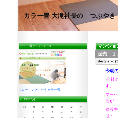
カラー畳 大滝社長の つぶやき
マンショ
カラー畳ホームページ
販売 １
lifestyle.vc
(
今朝
会社
す。
フローリングに合う カラー畳
マーケ
2019年7月
店が
日
月
火
水
木
金
土
建設中
1
2
3
4
5
6
は・・
7
8
9
10
11
12
13