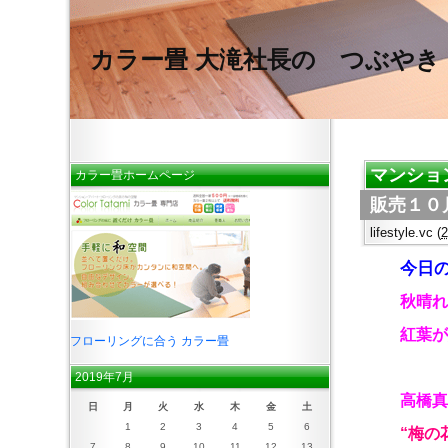
カラー畳 大滝社長の つぶやき
マンショ
カラー畳ホームページ
販売１０
lifestyle.vc
(
今日の
秋晴れ
紅葉が
フローリングに合う カラー畳
2019年7月
高橋真
日
月
火
水
木
金
土
1
2
3
4
5
6
“
梅の
7
8
9
10
11
12
13