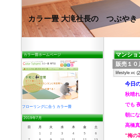
カラー畳 大滝社長の つぶやき
マンショ
カラー畳ホームページ
販売１０
lifestyle.vc
(
今日の
秋晴れ
でも 
フローリングに合う カラー畳
朝にな
2019年7月
高橋真
日
月
火
水
木
金
土
1
2
3
4
5
6
“梅の
7
8
9
10
11
12
13